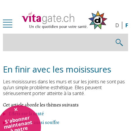
Passer au contenu principal
D
F
En finir avec les moisissures
Les moisissures dans les murs et sur les joints ne sont pas
qu’un simple problème esthétique. Elles peuvent
sérieusement porter atteinte à la santé.
Cet article aborde les thèmes suivants
Effets sur la santé
S'abonner
maintenant
Le bâtiment aussi souffre
à notre