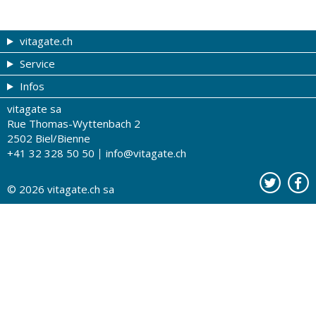
vitagate.ch
Service
Forme et beauté
Infos
Thèmes de A à Z
Coupons
vitagate sa
Thérapies
Tribune du droguiste
Impressum
Rue Thomas-Wyttenbach 2
La santé sur les ondes
Recherche de drogueries
Conditions d'utilisation
2502 Biel/Bienne
+41 32 328 50 50
info@vitagate.ch
Tests de santé
Drogueries partenaires
A notre sujet
Organisations partenaires
Protection des données
© 2026
vitagate.ch
sa
Contact
Publicité sur vitagate.ch