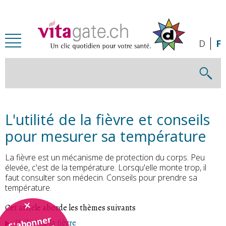
Passer au contenu principal
D
F
L'utilité de la fièvre et conseils
pour mesurer sa température
La fièvre est un mécanisme de protection du corps. Peu
élevée, c'est de la température. Lorsqu'elle monte trop, il
faut consulter son médecin. Conseils pour prendre sa
température.
Cet article aborde les thèmes suivants
S'abonner
Utilité de la fièvre