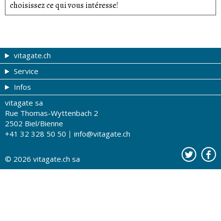
choisissez ce qui vous intéresse!
vitagate.ch
Service
Forme et beauté
Infos
Thèmes de A à Z
Coupons
vitagate sa
Thérapies
Tribune du droguiste
Impressum
Rue Thomas-Wyttenbach 2
La santé sur les ondes
Recherche de drogueries
Conditions d'utilisation
2502 Biel/Bienne
+41 32 328 50 50
info@vitagate.ch
Tests de santé
Drogueries partenaires
A notre sujet
Organisations partenaires
Protection des données
© 2026
vitagate.ch
sa
Contact
Publicité sur vitagate.ch