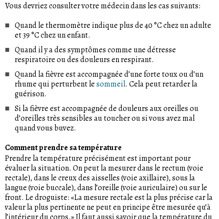
Vous devriez consulter votre médecin dans les cas suivants:
Quand le thermomètre indique plus de 40 °C chez un adulte
et 39 °C chez un enfant.
Quand il y a des symptômes comme une détresse
respiratoire ou des douleurs en respirant.
Quand la fièvre est accompagnée d’une forte toux ou d’un
rhume qui perturbent le
sommeil
. Cela peut retarder la
guérison.
Si la fièvre est accompagnée de douleurs aux oreilles ou
d’oreilles très sensibles au toucher ou si vous avez mal
quand vous buvez.
Comment prendre sa température
Prendre la température précisément est important pour
évaluer la situation. On peut la mesurer dans le rectum (voie
rectale), dans le creux des aisselles (voie axillaire), sous la
langue (voie buccale), dans l’oreille (voie auriculaire) ou sur le
front. Le droguiste: «La mesure rectale est la plus précise car la
valeur la plus pertinente ne peut en principe être mesurée qu’à
l’intérieur du corps.» Il faut aussi savoir que la température du