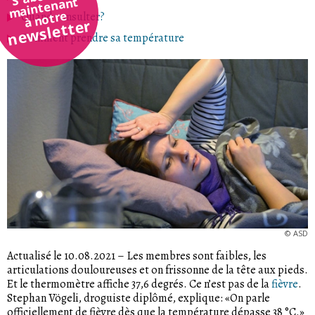
maintenant
à notre
Quand consulter?
newsletter
Comment prendre sa température
©
ASD
Actualisé le 10.08.2021
–
Les membres sont faibles, les
articulations douloureuses et on frissonne de la tête aux pieds.
Et le thermomètre affiche 37,6 degrés. Ce n’est pas de la
fièvre
.
Stephan Vögeli, droguiste diplômé, explique: «On parle
officiellement de fièvre dès que la température dépasse 38 °C.»