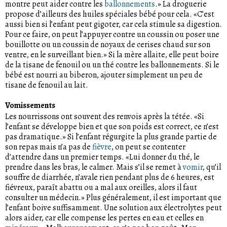
montre peut aider contre les
ballonnements
.» La droguerie
propose d’ailleurs des huiles spéciales bébé pour cela. «C’est
aussi bien si l’enfant peut gigoter, car cela stimule sa digestion.
Pour ce faire, on peut l’appuyer contre un coussin ou poser une
bouillotte ou un coussin de noyaux de cerises chaud sur son
ventre, en le surveillant bien.» Si la mère allaite, elle peut boire
de la tisane de fenouil ou un thé contre les ballonnements. Si le
bébé est nourri au biberon, ajouter simplement un peu de
tisane de fenouil au lait.
Vomissements
Les nourrissons ont souvent des renvois après la tétée. «Si
l’enfant se développe bien et que son poids est correct, ce n’est
pas dramatique.» Si l’enfant régurgite la plus grande partie de
son repas mais n’a pas de
fièvre
, on peut se contenter
d’attendre dans un premier temps. «Lui donner du thé, le
prendre dans les bras, le calmer. Mais s’il se remet à
vomir
, qu’il
souffre de diarrhée, n’avale rien pendant plus de 6 heures, est
fiévreux, paraît abattu ou a mal aux oreilles, alors il faut
consulter un médecin.» Plus généralement, il est important que
l’enfant boive suffisamment. Une solution aux électrolytes peut
alors aider, car elle compense les pertes en eau et celles en