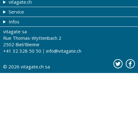
vitagate.ch
Service
Forme et beauté
Infos
Thèmes de A à Z
Coupons
vitagate sa
Thérapies
Tribune du droguiste
Impressum
Rue Thomas-Wyttenbach 2
La santé sur les ondes
Recherche de drogueries
Conditions d'utilisation
2502 Biel/Bienne
+41 32 328 50 50
info@vitagate.ch
Tests de santé
Drogueries partenaires
A notre sujet
Organisations partenaires
Protection des données
© 2026
vitagate.ch
sa
Contact
Publicité sur vitagate.ch