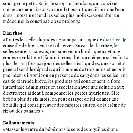
soulager le petit. Enfin, le sirop au lactulose, qui convient
même aux nourrissons, a un effet osmotique, il lie donc l’eau
dans l’intestin et rend les selles plus molles.» Consulter un
médecin si la constipation se prolonge.
Diarrhée
«Toutes les selles liquides ne sont pas un signe de
diarrhée
. Je
conseille de bien sentir et observer. En cas de diarrhée, les
selles sentent mauvais, ont souvent un bord aqueux et une
couleur verdâtre.» Il faudrait consulter un médecin si l’enfant a
plus de cinq fois par jour des selles très liquides, que son état
général semble dégradé, qu’il a moins de trois mois et ne boit
pas. Idem s’il vomit ou en présence de sang dans les selles. «En
cas de diarrhée brève, les produits qui soutiennent la flore
intestinale administrés en association avec une solution aux
électrolytes aident à compenser les pertes hydriques. Si le
bébé a plus de six mois, on peut essayer de lui donner une
bouillie qui constipe, avec des carottes cuites, de la crème de
riz ou des bananes.»
Ballonnements
«Masser le ventre du bébé dans le sens des aiguilles d’une