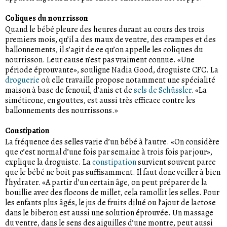
Coliques du nourrisson
Quand le bébé pleure des heures durant au cours des trois
premiers mois, qu’il a des maux de ventre, des crampes et des
ballonnements, il s’agit de ce qu’on appelle les coliques du
nourrisson. Leur cause n’est pas vraiment connue. «Une
période éprouvante», souligne Nadia Good, droguiste CFC. La
droguerie
où elle travaille propose notamment une spécialité
maison à base de fenouil, d’anis et de
sels de Schüssler
. «La
siméticone, en gouttes, est aussi très efficace contre les
ballonnements des nourrissons.»
Constipation
La fréquence des selles varie d’un bébé à l’autre. «On considère
que c’est normal d’une fois par semaine à trois fois par jour»,
explique la droguiste. La
constipation
survient souvent parce
que le bébé ne boit pas suffisamment. Il faut donc veiller à bien
l’hydrater. «A partir d’un certain âge, on peut préparer de la
bouillie avec des flocons de millet, cela ramollit les selles. Pour
les enfants plus âgés, le jus de fruits dilué ou l’ajout de lactose
dans le biberon est aussi une solution éprouvée. Un massage
du ventre, dans le sens des aiguilles d’une montre, peut aussi