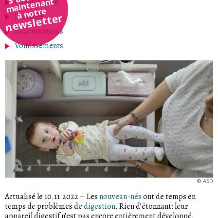
maintenant
Constipation
à notre
newsletter
Diarrhée
Ballonnements
Vomissements
©
ASD
Actualisé le 10.11.2022
–
Les
nouveau-nés
ont de temps en
temps de problèmes de
digestion
. Rien d’étonnant: leur
appareil digestif n’est pas encore entièrement développé.