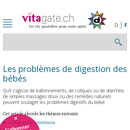
Passer au contenu principal
D
F
Les problèmes de digestion des
bébés
Qu’il s’agisse de ballonnements, de coliques ou de diarrhée,
de simples massages doux ou des remèdes naturels
peuvent soulager les problèmes digestifs du bébé.
Cet article aborde les thèmes suivants
Coliques du nourrisson
S'abonner