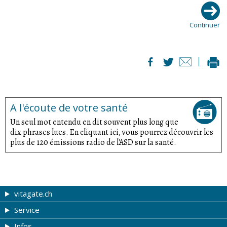
Continuer
A l'écoute de votre santé
Un seul mot entendu en dit souvent plus long que
dix phrases lues. En cliquant ici, vous pourrez découvrir les
plus de 120 émissions radio de l'ASD sur la santé.
vitagate.ch
Service
Forme et beauté
Infos
Thèmes de A à Z
Coupons