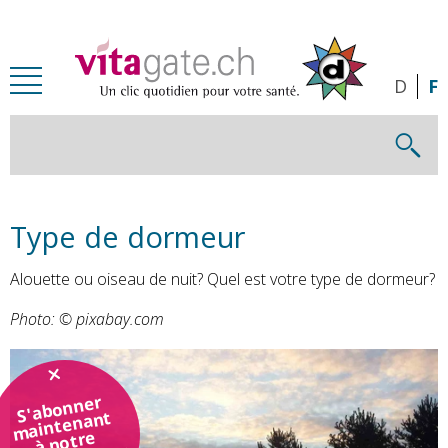
Passer au contenu principal
D
F
Type de dormeur
Alouette ou oiseau de nuit? Quel est votre type de dormeur?
Photo: © pixabay.com
S'abonner
maintenant
à notre