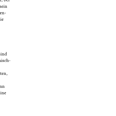
sein
ren-
ie
sind
misch-
ten,
ann
eine