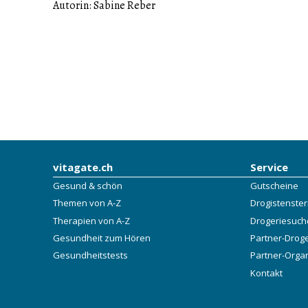
Autorin: Sabine Reber
vitagate.ch
Service
Gesund & schön
Gutscheine
Themen von A-Z
Drogistenste
Therapien von A-Z
Drogeriesuch
Gesundheit zum Hören
Partner-Drog
Gesundheitstests
Partner-Orga
Kontakt