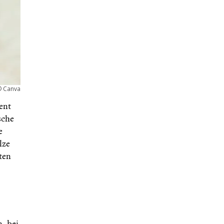
©
Canva
ent
sche
e
lze
ten
, bei