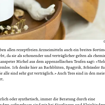
en allen rezeptfreien Arzneimitteln auch ein breites Sortim
ebt, da sie als schonender und verträglicher gelten als chemi
Hanspeter Michel aus dem appenzellischen Teufen sagt: «Viel
blemlos. Ich denke hier an Bachblüten, Spagyrik, Schüssler Sa
e alle sind sehr gut verträglich.» Auch Tees sind in den meis
rt.
türlich oder synthetisch, immer die Beratung durch eine
nders aufmerksam sind wir bei Säuglingen und Kleinkindern